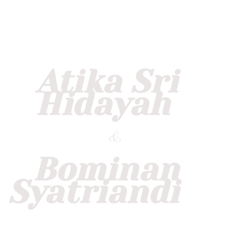
Atika Sri
Hidayah
&
Bominan
Syatriandi