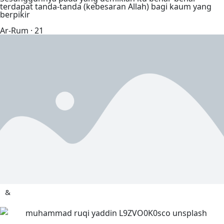
terdapat tanda-tanda (kebesaran Allah) bagi kaum yang
berpikir
Ar-Rum · 21
Groom & Bride
Tanpa mengurangi rasa hormat, kami bermaksud
mengundang Bapak/Ibu/Saudara/I untuk menghadiri
acara pernikahan kami
Adam Maulana
Putra Pertama Dari
Bapak Ibrahim & Ibu Sarah
Instagram
&