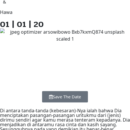
&
Hawa
01 | 01 | 20
30
23
58
45
Days
Hours
Minutes
Seconds
Save The Date
Di antara tanda-tanda (kebesaran)-Nya ialah bahwa Dia
menciptakan pasangan-pasangan untukmu dari (jenis)
dirimu sendiri agar kamu merasa tenteram kepadanya. Dia
menjadikan di antaramu rasa cinta dan kasih sayang.
Sesungguhnya pada yang demikian itu benar-benar