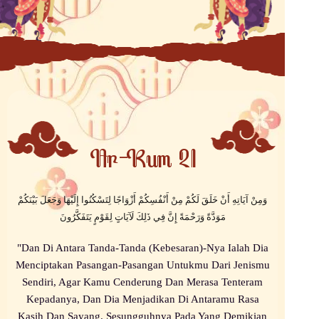
Ar-Rum 21
وَمِنْ آيَاتِهِ أَنْ خَلَقَ لَكُمْ مِنْ أَنْفُسِكُمْ أَزْوَاجًا لِتَسْكُنُوا إِلَيْهَا وَجَعَلَ بَيْنَكُمْ
مَوَدَّةً وَرَحْمَةً إِنَّ فِي ذَلِكَ لَآيَاتٍ لِقَوْمٍ يَتَفَكَّرُونَ
"Dan Di Antara Tanda-Tanda (Kebesaran)-Nya Ialah Dia
Menciptakan Pasangan-Pasangan Untukmu Dari Jenismu
Sendiri, Agar Kamu Cenderung Dan Merasa Tenteram
Kepadanya, Dan Dia Menjadikan Di Antaramu Rasa
Kasih Dan Sayang. Sesungguhnya Pada Yang Demikian