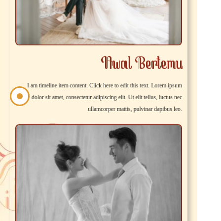
Awal Bertemu
I am timeline item content. Click here to edit this text. Lorem ipsum
dolor sit amet, consectetur adipiscing elit. Ut elit tellus, luctus nec
ullamcorper mattis, pulvinar dapibus leo.