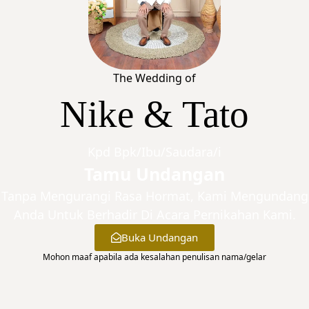
The Wedding of
Nike & Tato
Kpd Bpk/Ibu/Saudara/i
Guestbook
Tamu Undangan
Tanpa Mengurangi Rasa Hormat, Kami Mengundang
Anda Untuk Berhadir Di Acara Pernikahan Kami.
Leave Your Wishes For Us..
Buka Undangan
Mohon maaf apabila ada kesalahan penulisan nama/gelar
33
Comments