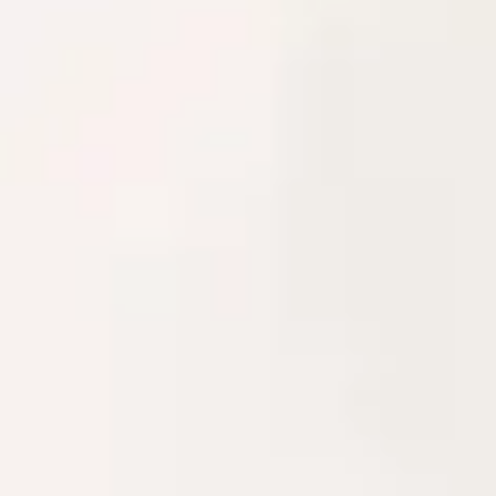
Nike & Tato
Kami Akan Menikah,
Dan Kami Ingin Anda Menjadi Bagian Dari Hari
Istimewa Kami!
Minggu, 02 Februari 2025
00
00
00
00
Day(s)
Hour(s)
Minute(s)
Second(s)