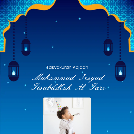
Tasyakuran Aqiqah
Muhammad Irsyad
Fisabilillah Al Faro