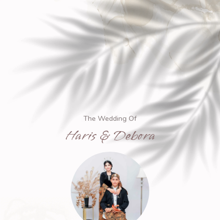
The Wedding Of
Haris
&
Debora