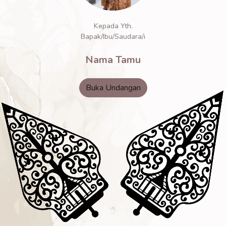
Kepada Yth.
Bapak/Ibu/Saudara/i
Nama Tamu
Buka Undangan